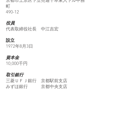
京都市上京区下立売通千本東入下ル中務
町
490-12
役員
代表取締役社長 中江吉宏
設立
1972年8月3日
資本金
10,000千円
取引銀行
三菱ＵＦＪ銀行 京都駅前支店
​みずほ銀行 京都中央支店