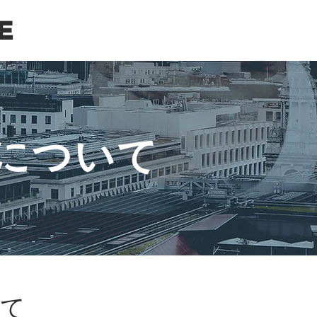
E
について
いて