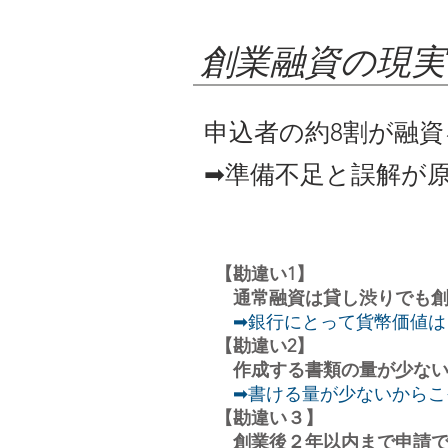
創業融資の現実
申込者の約8割が融
​➡準備不足と誤解が
【勘違い1】
通常融資は貸し渋りでも創
➡銀行にとって貨幣価値は
【勘違い2】
作成する書類の量が少ない
➡書ける量が少ないからこ
【勘違い３】
創業後２年以内まで申請で